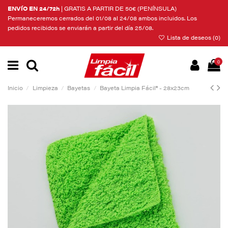
Nota:
ENVÍO EN 24/72h
| GRATIS A PARTIR DE 50€ (PENÍNSULA)
este
Permaneceremos cerrados del 01/08 al 24/08 ambos incluidos. Los
sitio
pedidos recibidos se enviarán a partir del día 25/08.
web
Lista de deseos (
0
)
incluye
un
sistema
0
de
accesibilidad.
Inicio
Limpieza
Bayetas
Bayeta Limpia Fácil® - 28x23cm